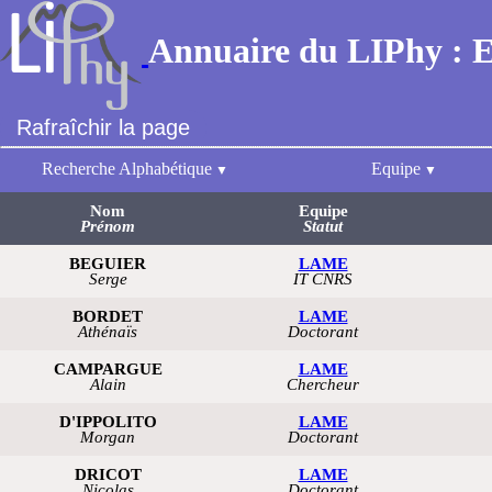
Annuaire du LIPhy : 
Rafraîchir la page
Recherche Alphabétique
Equipe
Nom
Equipe
Prénom
Statut
BEGUIER
LAME
Serge
IT CNRS
BORDET
LAME
Athénaïs
Doctorant
CAMPARGUE
LAME
Alain
Chercheur
D'IPPOLITO
LAME
Morgan
Doctorant
DRICOT
LAME
Nicolas
Doctorant