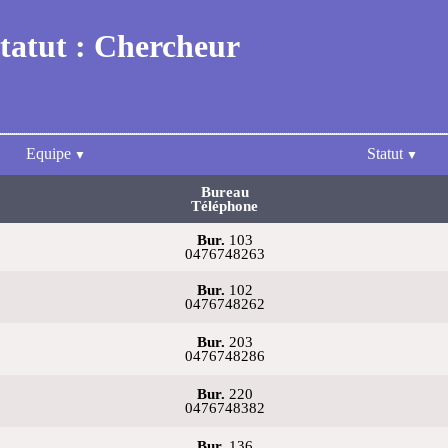
tatut : Chercheur
Equipe
Statut
Bureau
Téléphone
Bur.
103
0476748263
Bur.
102
0476748262
Bur.
203
0476748286
Bur.
220
0476748382
Bur.
136