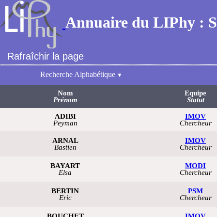
Annuaire du LIPhy : S
Rafraîchir la page
Recherche Alphabétique
Nom
Equipe
Prénom
Statut
ADIBI
IMOV
Peyman
Chercheur
ARNAL
IMOV
Bastien
Chercheur
BAYART
MODI
Elsa
Chercheur
BERTIN
PSM
Eric
Chercheur
BOUCHET
IMOV