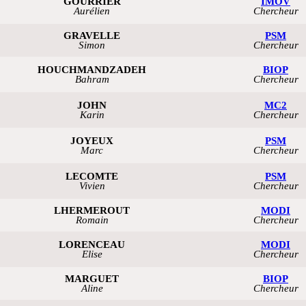
GOURRIER
IMOV
Aurélien
Chercheur
GRAVELLE
PSM
Simon
Chercheur
HOUCHMANDZADEH
BIOP
Bahram
Chercheur
JOHN
MC2
Karin
Chercheur
JOYEUX
PSM
Marc
Chercheur
LECOMTE
PSM
Vivien
Chercheur
LHERMEROUT
MODI
Romain
Chercheur
LORENCEAU
MODI
Elise
Chercheur
MARGUET
BIOP
Aline
Chercheur