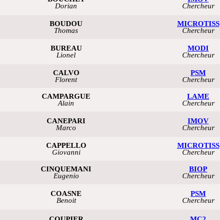
Dorian
Chercheur
BOUDOU
MICROTISS
Thomas
Chercheur
BUREAU
MODI
Lionel
Chercheur
CALVO
PSM
Florent
Chercheur
CAMPARGUE
LAME
Alain
Chercheur
CANEPARI
IMOV
Marco
Chercheur
CAPPELLO
MICROTISS
Giovanni
Chercheur
CINQUEMANI
BIOP
Eugenio
Chercheur
COASNE
PSM
Benoit
Chercheur
COUPIER
MC2