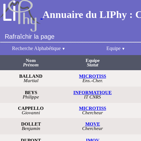
Annuaire du LIPhy : 
Rafraîchir la page
Recherche Alphabétique
Equipe
Nom
Equipe
Prénom
Statut
BALLAND
MICROTISS
Martial
Ens.-Cher.
BEYS
INFORMATIQUE
Philippe
IT CNRS
CAPPELLO
MICROTISS
Giovanni
Chercheur
DOLLET
MOVE
Benjamin
Chercheur
DUPONT
IMOV