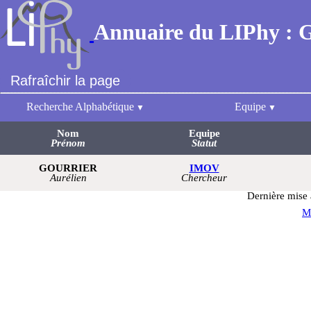
Annuaire du LIPhy : 
Rafraîchir la page
Recherche Alphabétique
Equipe
Nom
Equipe
Prénom
Statut
GOURRIER
IMOV
Aurélien
Chercheur
Dernière mise 
M